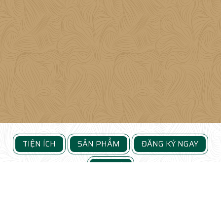
TIỆN ÍCH
SẢN PHẨM
ĐĂNG KÝ NGAY
360 ĐỘ