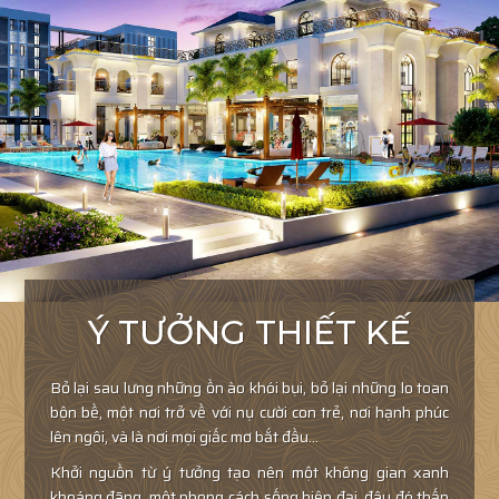
Ý TƯỞNG THIẾT KẾ
Bỏ lại sau lưng những ồn ào khói bụi, bỏ lại những lo toan
bộn bề, một nơi trở về với nụ cười con trẻ, nơi hạnh phúc
lên ngôi, và là nơi mọi giấc mơ bắt đầu...
Khởi nguồn từ ý tưởng tạo nên một không gian xanh
khoáng đãng, một phong cách sống hiện đại, đâu đó thấp