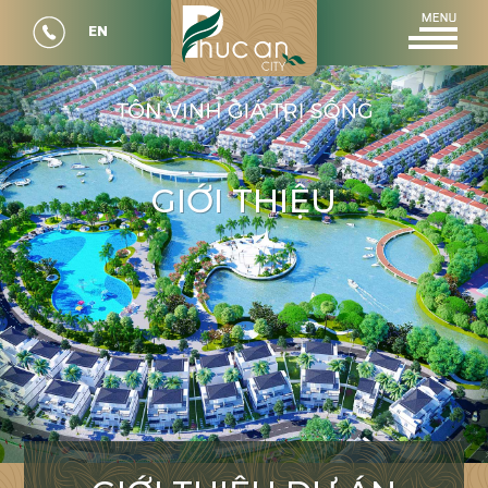
EN
G
I
Ớ
I
T
H
I
Ệ
U