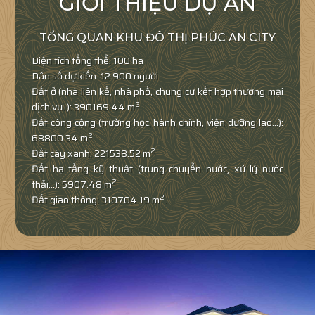
GIỚI THIỆU DỰ ÁN
TỔNG QUAN KHU ĐÔ THỊ PHÚC AN CITY
Diện tích tổng thể: 100 ha
Dân số dự kiến: 12.900 người
Đất ở (nhà liên kế, nhà phố, chung cư kết hợp thương mại
dịch vụ..): 390169.44 m
2
Đất công cộng (trường học, hành chính, viện dưỡng lão…):
68800.34 m
2
Đất cây xanh: 221538.52 m
2
Đất hạ tầng kỹ thuật (trung chuyển nước, xử lý nước
thải…): 5907.48 m
2
Đất giao thông: 310704.19 m
2
.