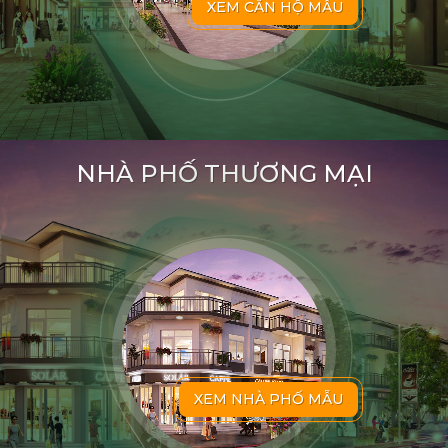
XEM CĂN HỘ MẪU
NHÀ PHỐ THƯƠNG MẠI
XEM NHÀ PHỐ MẪU