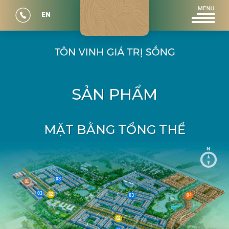
EN
S
Ả
N
P
H
Ẩ
M
MẶT BẰNG TỔNG THỂ
03
01
03
02
03
04
02