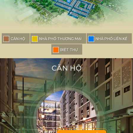
03
CĂN HỘ
NHÀ PHỐ THƯƠNG MẠI
NHÀ PHỐ LIÊN KẾ
BIỆT THỰ
CĂN HỘ